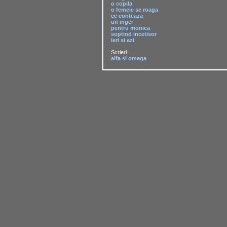
o copila
o femeie se roaga
ce conteaza
un inger
pentru monica
soptind incetisor
ieri si azi
Scrieri
alfa si omega