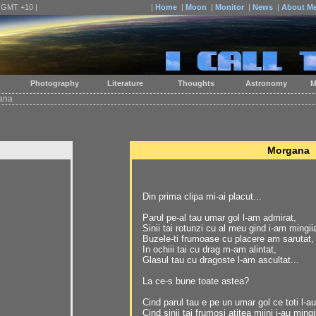
| GMT +10 |
|
Home
|
Moon
|
Monitor
|
News
|
About M
Photography
Literature
Thoughts
Astronomy
M
ana
Morgana
Din prima clipa mi-ai placut...
Parul pe-al tau umar gol l-am admirat,
Sinii tai rotunzi cu al meu gind i-am mingii
Buzele-ti frumoase cu placere am sarutat,
In ochiii tai cu drag m-am alintat,
Glasul tau cu dragoste l-am ascultat...
La ce-s bune toate astea?
Cind parul tau e pe un umar gol ce toti l-a
Cind sinii tai frumosi atitea miini i-au mingi