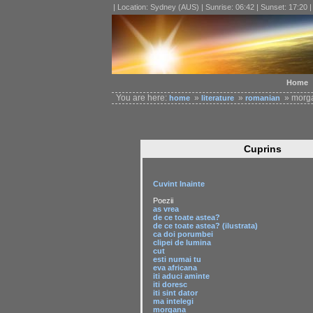
| Location: Sydney (AUS) | Sunrise: 06:42 | Sunset: 17:20 
Home
You are here:
»
»
» morg
home
literature
romanian
Cuprins
Cuvint Inainte
Poezii
as vrea
de ce toate astea?
de ce toate astea? (ilustrata)
ca doi porumbei
clipei de lumina
cut
esti numai tu
eva africana
iti aduci aminte
iti doresc
iti sint dator
ma intelegi
morgana