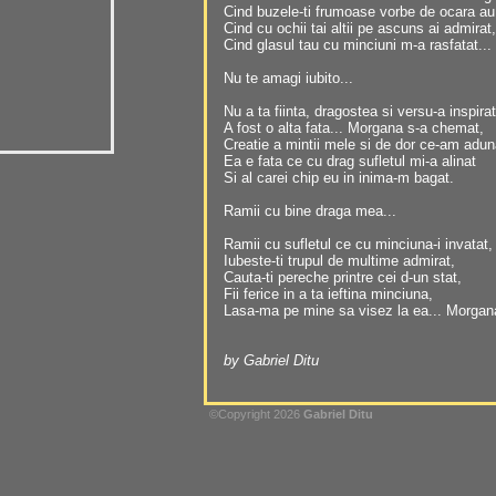
Cind buzele-ti frumoase vorbe de ocara au
Cind cu ochii tai altii pe ascuns ai admirat,
Cind glasul tau cu minciuni m-a rasfatat...
Nu te amagi iubito...
Nu a ta fiinta, dragostea si versu-a inspirat
A fost o alta fata... Morgana s-a chemat,
Creatie a mintii mele si de dor ce-am adun
Ea e fata ce cu drag sufletul mi-a alinat
Si al carei chip eu in inima-m bagat.
Ramii cu bine draga mea...
Ramii cu sufletul ce cu minciuna-i invatat,
Iubeste-ti trupul de multime admirat,
Cauta-ti pereche printre cei d-un stat,
Fii ferice in a ta ieftina minciuna,
Lasa-ma pe mine sa visez la ea... Morgan
by Gabriel Ditu
©Copyright 2026
Gabriel Ditu