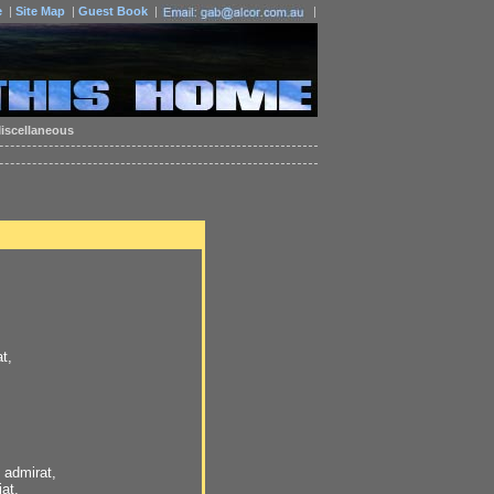
e
|
Site Map
|
Guest Book
|
|
iscellaneous
at,
u admirat,
iat,