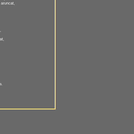
 aruncat,
,
at,
a.