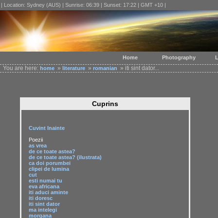
| Location: Sydney (AUS) | Sunrise: 06:39 | Sunset: 17:22 | GMT +10 |
Home
Photography
L
You are here:
»
»
» iti sint dator...
home
literature
romanian
Cuprins
Cuvint Inainte
Poezii
as vrea
de ce toate astea?
de ce toate astea? (ilustrata)
ca doi porumbei
clipei de lumina
cut
esti numai tu
eva africana
iti aduci aminte
iti doresc
iti sint dator
ma intelegi
morgana