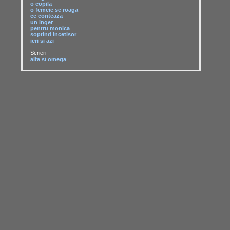
o copila
o femeie se roaga
ce conteaza
un inger
pentru monica
soptind incetisor
ieri si azi
Scrieri
alfa si omega