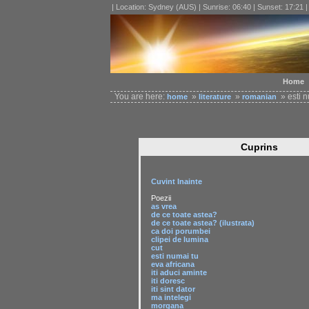
| Location: Sydney (AUS) | Sunrise: 06:40 | Sunset: 17:21 
Home
You are here:
»
»
» esti nu
home
literature
romanian
Cuprins
Cuvint Inainte
Poezii
as vrea
de ce toate astea?
de ce toate astea? (ilustrata)
ca doi porumbei
clipei de lumina
cut
esti numai tu
eva africana
iti aduci aminte
iti doresc
iti sint dator
ma intelegi
morgana