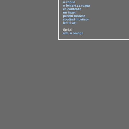
o copila
o femeie se roaga
ce conteaza
un inger
pentru monica
soptind incetisor
ieri si azi
Scrieri
alfa si omega