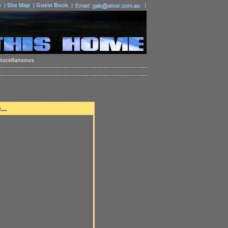
e
|
Site Map
|
Guest Book
|
|
iscellaneous
...