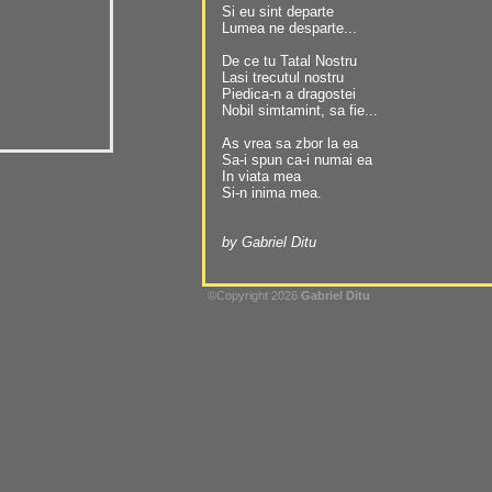
Si eu sint departe
Lumea ne desparte...
De ce tu Tatal Nostru
Lasi trecutul nostru
Piedica-n a dragostei
Nobil simtamint, sa fie...
As vrea sa zbor la ea
Sa-i spun ca-i numai ea
In viata mea
Si-n inima mea.
by Gabriel Ditu
©Copyright 2026
Gabriel Ditu