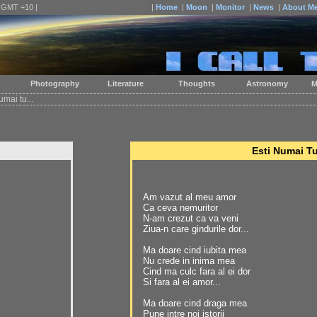
| GMT +10 |
|
Home
|
Moon
|
Monitor
|
News
|
About M
Photography
Literature
Thoughts
Astronomy
M
mai tu...
Esti Numai Tu
Am vazut al meu amor
Ca ceva nemuritor
N-am crezut ca va veni
Ziua-n care gindurile dor...
Ma doare cind iubita mea
Nu crede in inima mea
Cind ma culc fara al ei dor
Si fara al ei amor...
Ma doare cind draga mea
Pune intre noi istorii