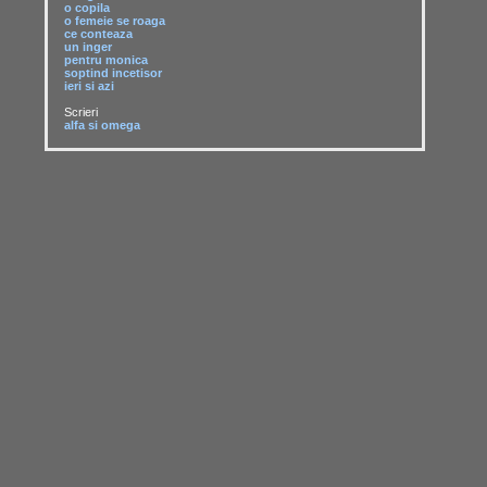
o copila
o femeie se roaga
ce conteaza
un inger
pentru monica
soptind incetisor
ieri si azi
Scrieri
alfa si omega