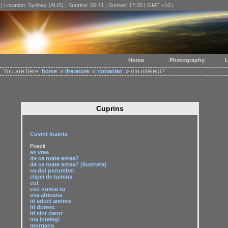
| Location: Sydney (AUS) | Sunrise: 06:41 | Sunset: 17:20 | GMT +10 |
Home
Photography
L
You are here:
»
»
» ma intelegi?
home
literature
romanian
Cuprins
Cuvint Inainte
Poezii
as vrea
de ce toate astea?
de ce toate astea? (ilustrata)
ca doi porumbei
clipei de lumina
cut
esti numai tu
eva africana
iti aduci aminte
iti doresc
iti sint dator
ma intelegi
morgana