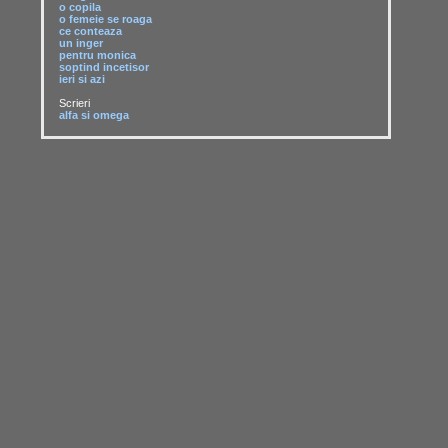
o copila
o femeie se roaga
ce conteaza
un inger
pentru monica
soptind incetisor
ieri si azi
Scrieri
alfa si omega