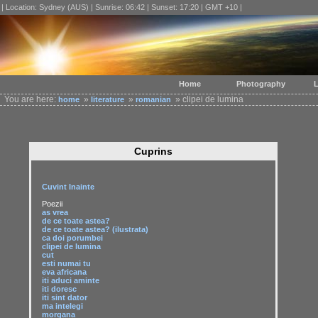
| Location: Sydney (AUS) | Sunrise: 06:42 | Sunset: 17:20 | GMT +10 |
Home
Photography
L
You are here:
»
»
» clipei de lumina
home
literature
romanian
Cuprins
Cuvint Inainte
Poezii
as vrea
de ce toate astea?
de ce toate astea? (ilustrata)
ca doi porumbei
clipei de lumina
cut
esti numai tu
eva africana
iti aduci aminte
iti doresc
iti sint dator
ma intelegi
morgana