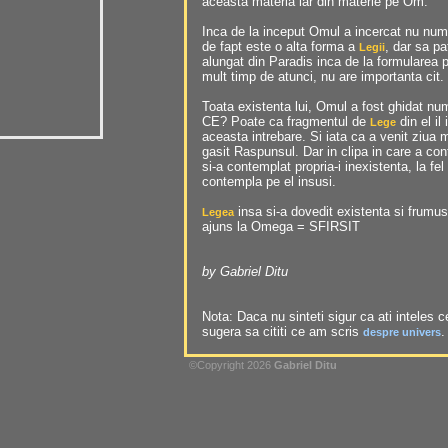
aceasta materia iar din materie pe Om.
Inca de la inceput Omul a incercat nu num
de fapt este o alta forma a
, dar sa p
Legii
alungat din Paradis inca de la formularea 
mult timp de atunci, nu are importanta cit.
Toata existenta lui, Omul a fost ghidat nu
CE? Poate ca fragmentul de
din el i
Lege
aceasta intrebare. Si iata ca a venit ziua m
gasit Raspunsul. Dar in clipa in care a co
si-a contemplat propria-i inexistenta, la f
contempla pe el insusi.
insa si-a dovedit existenta si frum
Legea
ajuns la Omega = SFIRSIT
by Gabriel Ditu
Nota: Daca nu sinteti sigur ca ati inteles 
sugera sa cititi ce am scris
.
despre univers
©Copyright 2026
Gabriel Ditu