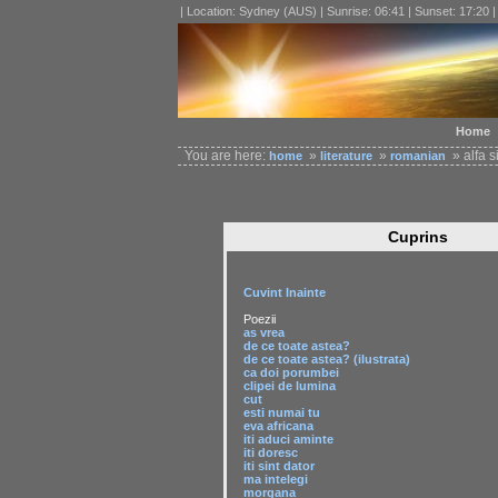
| Location: Sydney (AUS) | Sunrise: 06:41 | Sunset: 17:20 
Home
You are here:
»
»
» alfa 
home
literature
romanian
Cuprins
Cuvint Inainte
Poezii
as vrea
de ce toate astea?
de ce toate astea? (ilustrata)
ca doi porumbei
clipei de lumina
cut
esti numai tu
eva africana
iti aduci aminte
iti doresc
iti sint dator
ma intelegi
morgana