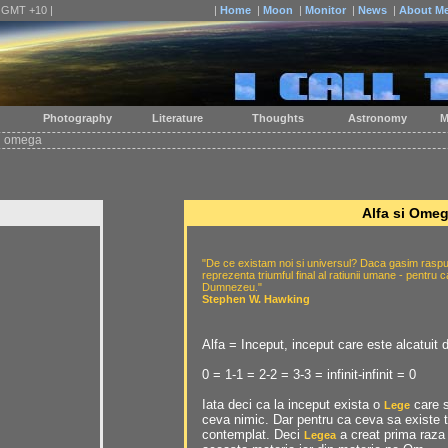
| GMT +10 |
|
Home
|
Moon
|
Monitor
|
News
|
About M
Photography
Literature
Thoughts
Astronomy
M
si omega
Alfa si Ome
"De ce existam noi si universul? Daca gasim raspun
reprezenta triumful final al ratiunii umane - pentru 
Dumnezeu."
Stephen W. Hawking
Alfa = Inceput, inceput care este alcatuit d
0 = 1-1 = 2-2 = 3-3 = infinit-infinit = 0
Iata deci ca la inceput exista o
care s
Lege
ceva nimic. Dar pentru ca ceva sa existe t
contemplat. Deci
a creat prima raza 
Legea