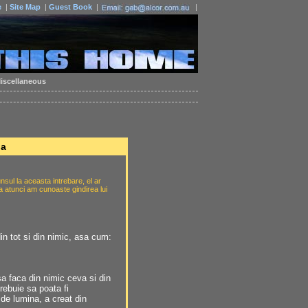
e
|
Site Map
|
Guest Book
|
|
iscellaneous
ga
sul la aceasta intrebare, el ar
ca atunci am cunoaste gindirea lui
in tot si din nimic, asa cum:
a faca din nimic ceva si din
rebuie sa poata fi
de lumina, a creat din