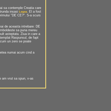
ai sa contemple Creatia care
atrunda insasi
. El a fost
Legea
primului "DE CE?". S-a scurs
mai de aceasta intrebare: DE
l imboldeste sa puna mereu
ult asteptata. Ziua in care a
ntemplat Raspunsul, de fapt
el cum un zero se poate
usetea numai acum cind a
ce am vrut sa spun, v-as