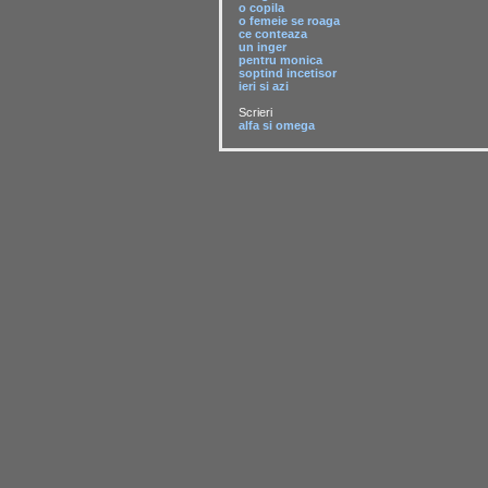
o copila
o femeie se roaga
ce conteaza
un inger
pentru monica
soptind incetisor
ieri si azi
Scrieri
alfa si omega