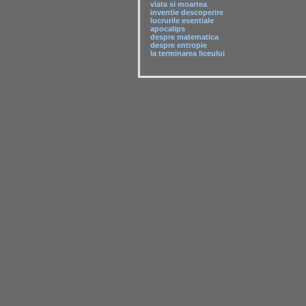
viata si moartea
inventie descoperire
lucrurile esentiale
apocalips
despre matematica
despre entropie
la terminarea liceului