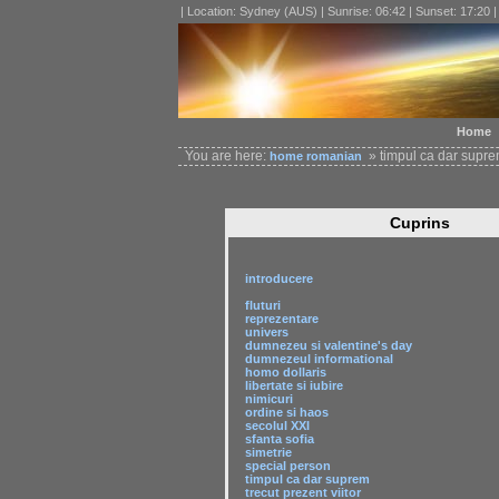
| Location: Sydney (AUS) | Sunrise: 06:42 | Sunset: 17:20 
Home
You are here:
» timpul ca dar supr
home
romanian
Cuprins
introducere
fluturi
reprezentare
univers
dumnezeu si valentine's day
dumnezeul informational
homo dollaris
libertate si iubire
nimicuri
ordine si haos
secolul XXI
sfanta sofia
simetrie
special person
timpul ca dar suprem
trecut prezent viitor