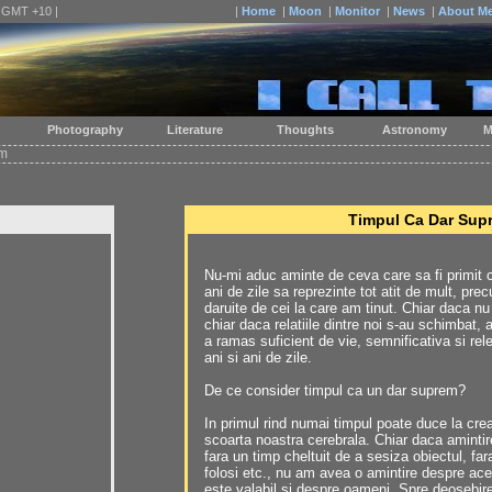
| GMT +10 |
|
Home
|
Moon
|
Monitor
|
News
|
About M
Photography
Literature
Thoughts
Astronomy
M
em
Timpul Ca Dar Sup
Nu-mi aduc aminte de ceva care sa fi primit c
ani de zile sa reprezinte tot atit de mult, p
daruite de cei la care am tinut. Chiar daca n
chiar daca relatiile dintre noi s-au schimbat,
a ramas suficient de vie, semnificativa si re
ani si ani de zile.
De ce consider timpul ca un dar suprem?
In primul rind numai timpul poate duce la crea
scoarta noastra cerebrala. Chiar daca amintire
fara un timp cheltuit de a sesiza obiectul, far
folosi etc., nu am avea o amintire despre acel
este valabil si despre oameni. Spre deosebire