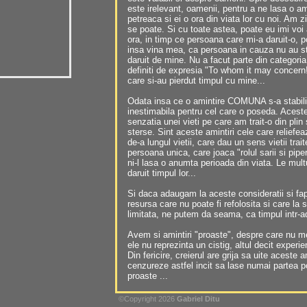
este irelevant, oamenii, pentru a ne lasa o am
petreaca si ei o ora din viata lor cu noi. Am z
se poate. Si cu toate astea, poate eu imi vo
ora, in timp ce persoana care mi-a daruit-o, p
insa vina mea, ca persoana in cauza nu au sti
daruit de mine. Nu a facut parte din categoria 
definiti de expresia "To whom it may concern!
care si-au pierdut timpul cu mine...
Odata insa ce o amintire COMUNA s-a stabilit
inestimabila pentru cel care o poseda. Aceste 
senzatia unei vieti pe care am trait-o din plin
sterse. Sint aceste amintiri cele care reliefe
de-a lungul vietii, care dau un sens vietii trai
persoana unica, care joaca "rolul sarii si piper
ni-l lasa o anumta perioada din viata. Le mu
daruit timpul lor...
Si daca adaugam la aceste consideratii si fap
resursa care nu poate fi refolosita si care la 
limitata, ne putem da seama, ca timpul intr-
Avem si amintiri "proaste", despre care nu m
ele nu reprezinta un cistig, altul decit exper
Din fericire, creierul are grija sa uite aceste 
cenzureze astfel incit sa lase numai partea p
proaste ...
©Copyright 2026
Gabriel Ditu