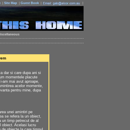
e
|
Site Map
|
Guest Book
|
|
iscellaneous
rem
a dar si care dupa ani si
recum momentele placute
u i-am mai avut aproape,
 amintirea acelor momente,
levanta pentru mine, dupa
rea unei amintiri pe
a se refera la un obiect,
a un timp petrecut de al
 obiect. Acelasi lucru
 de obiecte la care timpul