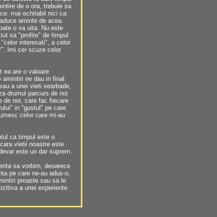
intire de o ora, trebuie sa
ice: mai echitabil nici ca
i aduce aminte de acea
oate o va uita. Nu este
ut sa "profite" de timpul
"celor interesati", a celor
". Imi cer scuze celor
 ea are o valoare
amintiri ne dau in final
 sau a unei vieti searbade,
aza drumul parcurs de noi
te de noi, care fac fiecare
ului" in "gustul" pe care
ltumesc celor care mi-au
tul ca timpul este o
scara vietii noastre este
adevar este un dar suprem.
erita sa vorbim, deoarece
ienta pe care ne-au adus-o.
amintiri proaste sau sa le
ozitiva a unei experiente