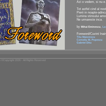
Azi o vedem, si nu e.
Tot astfel cind al nos
Pierii in noapte-adinc
Lumina stinsului amo
Ne urmareste inca.
by
,
Mihai Eminescu
La
Foreword/Cuvint Inain
Titu Maiorescu
Corneliu M. Popescu
Gabriel Ditu
u
©Copyright 2026 - All Rights Reserved