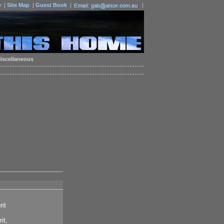
e
|
Site Map
|
Guest Book
|
|
iscellaneous
rit
it,