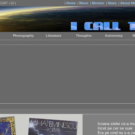
| GMT +10 |
|
Home
|
Moon
|
Monitor
|
News
|
About M
Photography
Literature
Thoughts
Astronomy
M
Icoana stelei ce-a mu
Incet pe cer se suie:
Era pe cind nu s-a zar